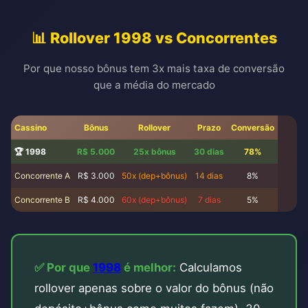
📊 Rollover 1998 vs Concorrentes
Por que nosso bônus tem 3x mais taxa de conversão
que a média do mercado
Cassino
Bônus
Rollover
Prazo
Conversão
🏆 1998
R$ 5.000
25x bônus
30 dias
78%
Concorrente A
R$ 3.000
50x (dep+bônus)
14 dias
8%
Concorrente B
R$ 4.000
60x (dep+bônus)
7 dias
5%
✅ Por que
1998
é melhor:
Calculamos
rollover apenas sobre o valor do bônus (não