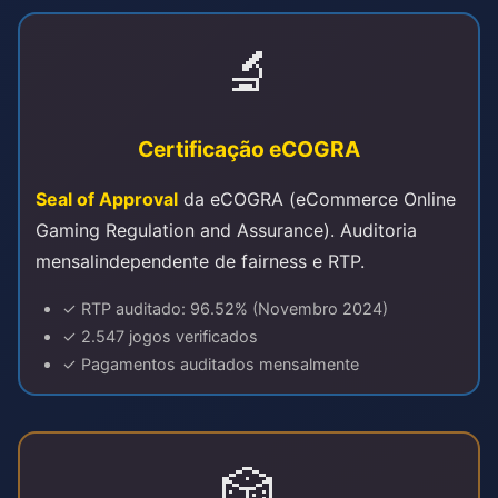
🔬
Certificação eCOGRA
Seal of Approval
da eCOGRA (eCommerce Online
Gaming Regulation and Assurance). Auditoria
mensalindependente de fairness e RTP.
✓ RTP auditado: 96.52% (Novembro 2024)
✓ 2.547 jogos verificados
✓ Pagamentos auditados mensalmente
🎲