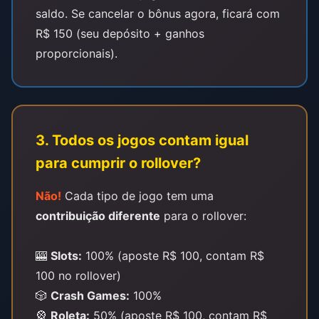
saldo. Se cancelar o bônus agora, ficará com
R$ 150 (seu depósito + ganhos
proporcionais).
3. Todos os jogos contam igual
para cumprir o rollover?
Não!
Cada tipo de jogo tem uma
contribuição diferente
para o rollover:
🎰
Slots:
100% (aposte R$ 100, contam R$
100 no rollover)
🎲
Crash Games:
100%
🎡
Roleta:
50% (aposte R$ 100, contam R$