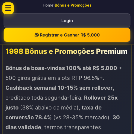
Home
›
Bônus e Promoções
☰
Login
🎁
R$ 5.000 + 500 Giros
🔄
Atualizado:
16 Jun 2026
🎁 Registrar e Ganhar R$ 5.000
1998 Bônus e Promoções Premium
Bônus de boas-vindas 100% até R$ 5.000
+
500 giros grátis em slots RTP 96.5%+.
Cashback semanal 10-15% sem rollover
,
creditado toda segunda-feira.
Rollover 25x
justo
(38% abaixo da média),
taxa de
conversão 78.4%
(vs 28-35% mercado).
30
dias validade
, termos transparentes.