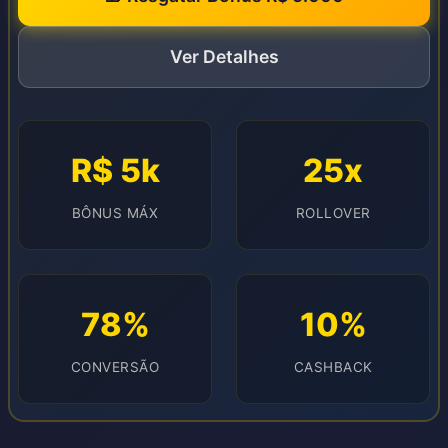
Ver Detalhes
R$ 5k
25x
BÔNUS MÁX
ROLLOVER
78%
10%
CONVERSÃO
CASHBACK