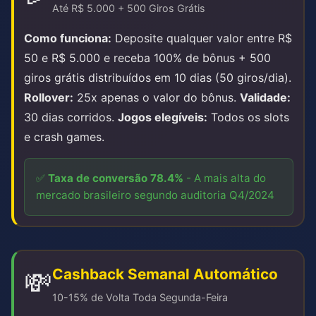
Até R$ 5.000 + 500 Giros Grátis
Como funciona:
Deposite qualquer valor entre R$
50 e R$ 5.000 e receba 100% de bônus + 500
giros grátis distribuídos em 10 dias (50 giros/dia).
Rollover:
25x apenas o valor do bônus.
Validade:
30 dias corridos.
Jogos elegíveis:
Todos os slots
e crash games.
✅
Taxa de conversão 78.4%
- A mais alta do
mercado brasileiro segundo auditoria Q4/2024
Cashback Semanal Automático
💸
10-15% de Volta Toda Segunda-Feira