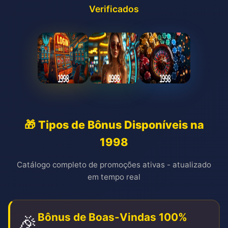
Verificados
🎁 Tipos de Bônus Disponíveis na
1998
Catálogo completo de promoções ativas - atualizado
em tempo real
Bônus de Boas-Vindas 100%
🎉