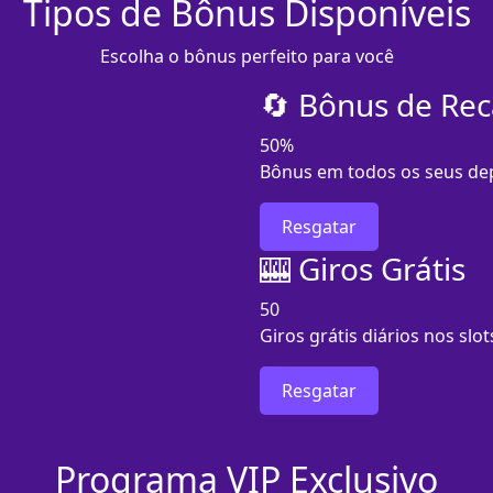
Tipos de Bônus Disponíveis
Escolha o bônus perfeito para você
🔄 Bônus de Re
50%
Bônus em todos os seus de
Resgatar
🎰 Giros Grátis
50
Giros grátis diários nos slot
Resgatar
Programa VIP Exclusivo