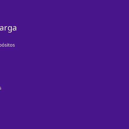
carga
pósitos
s