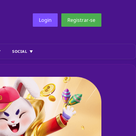
Login
Registrar-se
SOCIAL