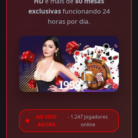
HD
e mais de
80 mesas
exclusivas
funcionando 24
horas por dia.
AO VIVO
- 1.247 jogadores
AGORA
online