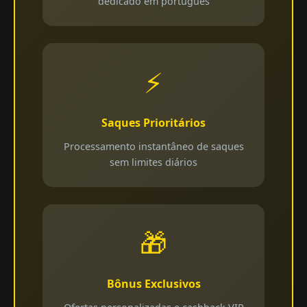
dedicado em português
⚡
Saques Prioritários
Processamento instantâneo de saques
sem limites diários
🎁
Bônus Exclusivos