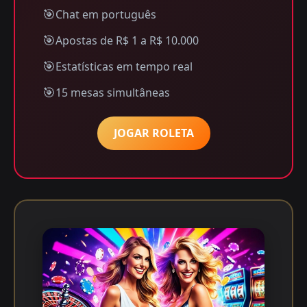
Chat em português
Apostas de R$ 1 a R$ 10.000
Estatísticas em tempo real
15 mesas simultâneas
JOGAR ROLETA