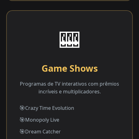
🎰
Game Shows
Programas de TV interativos com prêmios
incríveis e multiplicadores.
Crazy Time Evolution
Monopoly Live
Dream Catcher