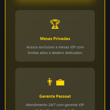
🏆
Mesas Privadas
Acesso exclusivo a mesas VIP com
limites altos e dealers dedicados
👨‍💼
Gerente Pessoal
Atendimento 24/7 com gerente VIP