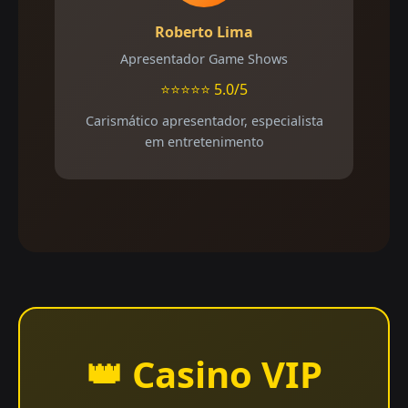
Roberto Lima
Apresentador Game Shows
⭐⭐⭐⭐⭐ 5.0/5
Carismático apresentador, especialista
em entretenimento
👑 Casino VIP