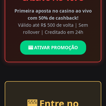
Primeira aposta no casino ao vivo
com 50% de cashback!
Válido até R$ 500 de volta | Sem
rollover | Creditado em 24h
🎰 ATIVAR PROMOÇÃO
🎰 Entre no