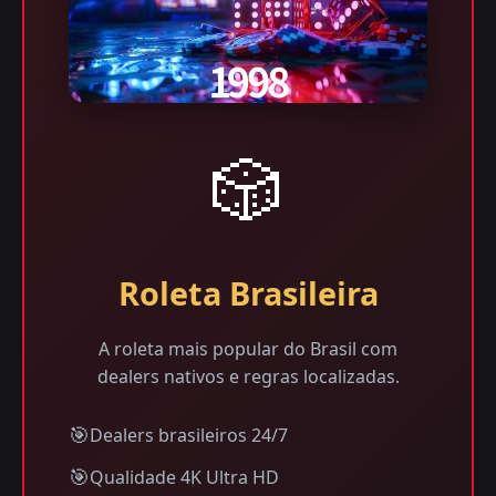
🎲
Roleta Brasileira
A roleta mais popular do Brasil com
dealers nativos e regras localizadas.
Dealers brasileiros 24/7
Qualidade 4K Ultra HD