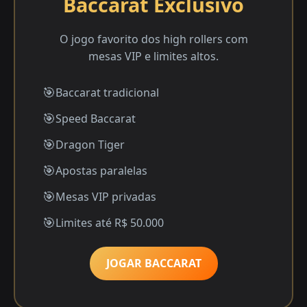
Baccarat Exclusivo
O jogo favorito dos high rollers com
mesas VIP e limites altos.
Baccarat tradicional
Speed Baccarat
Dragon Tiger
Apostas paralelas
Mesas VIP privadas
Limites até R$ 50.000
JOGAR BACCARAT