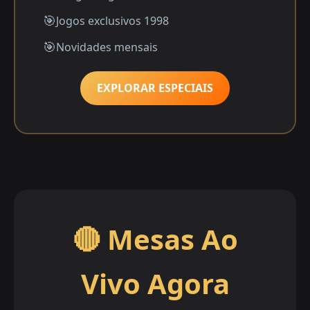
Jogos exclusivos 1998
Novidades mensais
EXPLORAR ESPECIAIS
🔴 Mesas Ao
Vivo Agora