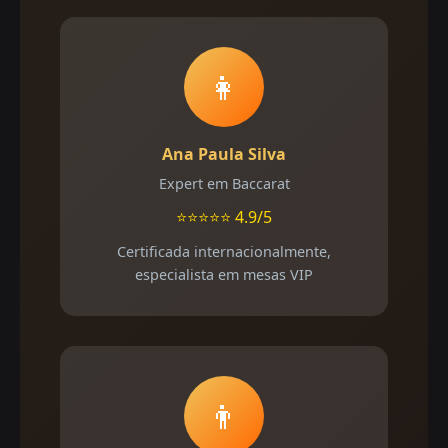
👩
Ana Paula Silva
Expert em Baccarat
⭐⭐⭐⭐⭐ 4.9/5
Certificada internacionalmente,
especialista em mesas VIP
👨