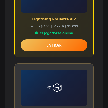
Lightning Roulette VIP
Min: R$ 100 | Max: R$ 25.000
🟢 23 jogadores online
ENTRAR
🃏🎲